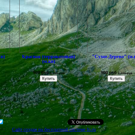
кв)
Красная (терракотовая)
"Сухое Дерево" (м.
(м.кв)
900 руб
900 руб
1 100 руб
1 100 руб
Сайт создан на бесплатной системе fo.ru