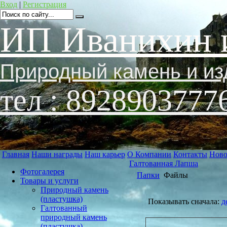
Вход
|
Регистрация
ИП Иванихин 
Природный камень и из
тел : 8928903777
Главная
Наши награды
Наш карьер
О Компании
Контакты
Ново
Галтованная Лапша
Фотогалерея
Папки
Файлы
Товары и услуги
Природный камень
(пластушка)
Показывать сначала:
д
Галтованный
природный камень
(пластушка)