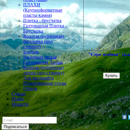
ПЛАХИ
(Крупноформатные
пласты камня)
Плитка - брусчатка
Галтованная Плитка -
Брусчатка
Колотая (рубленная)
брусчатка (под
старину)
Бордюр
"Серо зелёная" (м.
Пиленная лапша
Галтованная Лапша
Колотая (рубленная)
750 руб
900 руб
лапша (под старину)
Для ландшафта
Полированные столы
Обрезь
Статьи
Прайс
Новости
Подписка