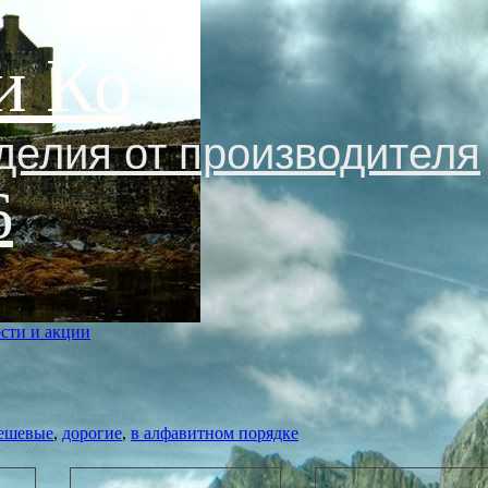
и Ко
делия от производителя
6
сти и акции
ешевые
,
дорогие
,
в алфавитном порядке