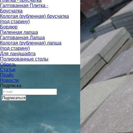
Плитка - брусчатка
Галтованная Плитка -
Брусчатка
Колотая (рубленная) брусчатка
(под старину)
Бордюр
Пиленная лапша
Галтованная Лапша
Колотая (рубленная) лапша
(под старину)
Для ландшафта
Полированные столы
Обрезь
Статьи
Прайс
Новости
Подписка