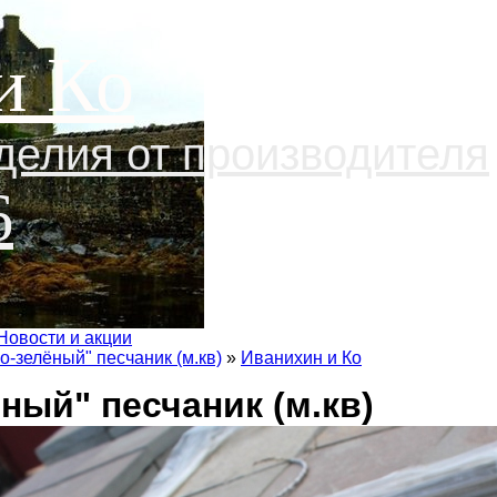
и Ко
делия от производителя
6
Новости и акции
о-зелёный" песчаник (м.кв)
»
Иванихин и Ко
ный" песчаник (м.кв)