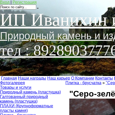
Вход
|
Регистрация
ИП Иванихин 
Природный камень и из
тел : 8928903777
Главная
Наши награды
Наш карьер
О Компании
Контакты
Фотогалерея
Плитка - брусчатка
»
"Сер
Товары и услуги
"Серо-зелё
Природный камень (пластушка)
Галтованный природный
камень (пластушка)
ПЛАХИ (Крупноформатные
пласты камня)