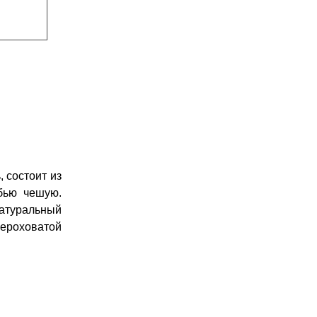
 состоит из
бью чешую.
натуральный
ероховатой