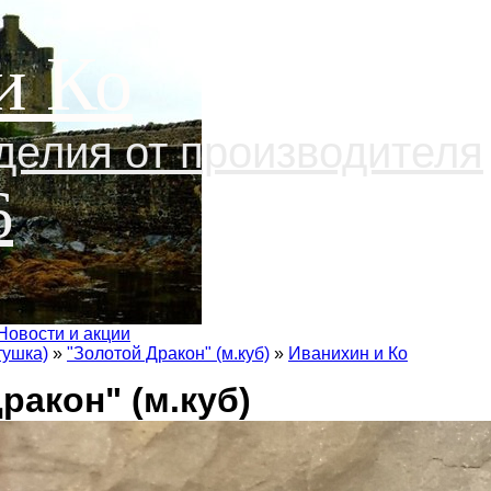
и Ко
делия от производителя
6
Новости и акции
тушка)
»
"Золотой Дракон" (м.куб)
»
Иванихин и Ко
ракон" (м.куб)