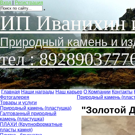
Вход
|
Регистрация
ИП Иванихин 
Природный камень и из
тел : 8928903777
Главная
Наши награды
Наш карьер
О Компании
Контакты
Фотогалерея
Природный камень (плас
Товары и услуги
"Золотой Д
Природный камень (пластушка)
Галтованный природный
камень (пластушка)
ПЛАХИ (Крупноформатные
пласты камня)