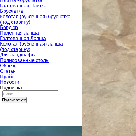
Плитка - брусчатка
Галтованная Плитка -
Брусчатка
Колотая (рубленная) брусчатка
(под старину)
Бордюр
Пиленная лапша
Галтованная Лапша
Колотая (рубленная) лапша
(под старину)
Для ландшафта
Полированные столы
Обрезь
Статьи
Прайс
Новости
Подписка