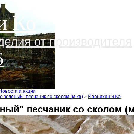
и Ко
делия от производителя
6
Новости и акции
о зелёный" песчаник со сколом (м.кв)
»
Иванихин и Ко
ный" песчаник со сколом (м