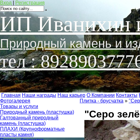
Вход
|
Регистрация
ИП Иванихин 
Природный камень и из
тел : 8928903777
Главная
Наши награды
Наш карьер
О Компании
Контакты
Фотогалерея
Плитка - брусчатка
»
"Сер
Товары и услуги
"Серо зелё
Природный камень (пластушка)
Галтованный природный
камень (пластушка)
ПЛАХИ (Крупноформатные
пласты камня)