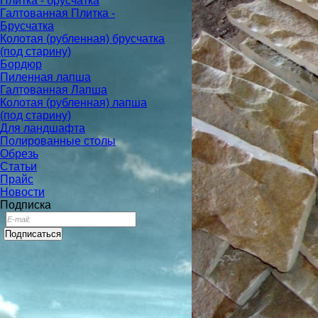
Плитка - брусчатка
Галтованная Плитка -
Брусчатка
Колотая (рубленная) брусчатка
(под старину)
Бордюр
Пиленная лапша
Галтованная Лапша
Колотая (рубленная) лапша
(под старину)
Для ландшафта
Полированные столы
Обрезь
Статьи
Прайс
Новости
Подписка