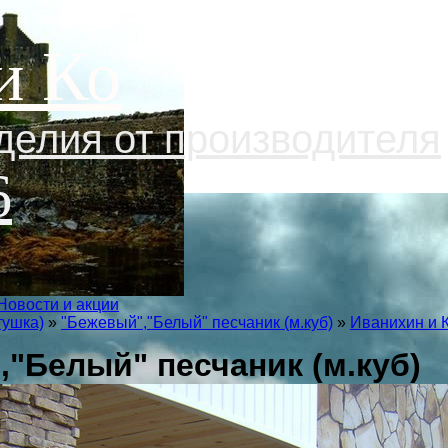
и Ко
делия от производителя
6
Новости и акции
тушка)
»
"Бежевый","Белый" песчаник (м.куб)
»
Иванихин и 
"Белый" песчаник (м.куб)