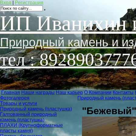
Вход
|
Регистрация
ИП Иванихин 
Природный камень и из
тел : 8928903777
Главная
Наши награды
Наш карьер
О Компании
Контакты
Фотогалерея
Природный камень (плас
Товары и услуги
"Бежевый",
Природный камень (пластушка)
Галтованный природный
камень (пластушка)
ПЛАХИ (Крупноформатные
пласты камня)