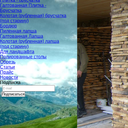
Плитка - брусчатка
Галтованная Плитка -
Брусчатка
Колотая (рубленная) брусчатка
(под старину)
Бордюр
Пиленная лапша
Галтованная Лапша
Колотая (рубленная) лапша
(под старину)
Для ландшафта
Полированные столы
Обрезь
Статьи
Прайс
Новости
Подписка