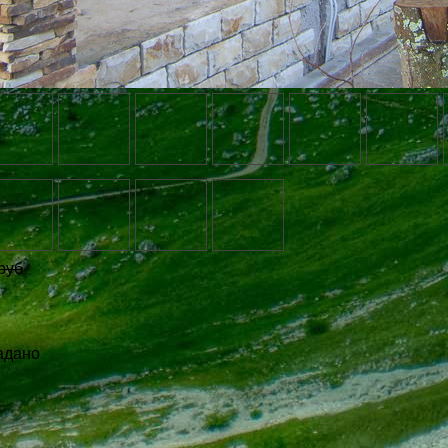
руб
адано