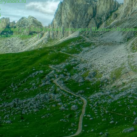
n@yandex.ru
6
4
3
стовская; р-н Октябрьский; автодорога Шахты-ст.Владим
нистративная 11 г