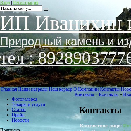
Вход
|
Регистрация
ИП Иванихин 
Природный камень и из
тел : 8928903777
Главная
Наши награды
Наш карьер
О Компании
Контакты
Ново
Контакты
»
Контакты
»
Ива
Фотогалерея
Товары и услуги
Контакты
Статьи
Прайс
Новости
Контактное лицо
Ива
:
Подписка