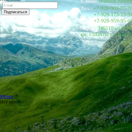
E-mail:
ivanihin.rusla
Тел.:
+7-928-903-77-7
+7-928-173-13-5
+7-928-959-95-0
Адрес:
346510
обл Ро
км; г.Шахты
ул. Адми
Метки
Нет меток