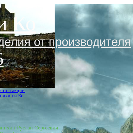
и Ко
делия от производителя
6
сти и акции
нихин и Ко
нихин Руслан Сергеевич