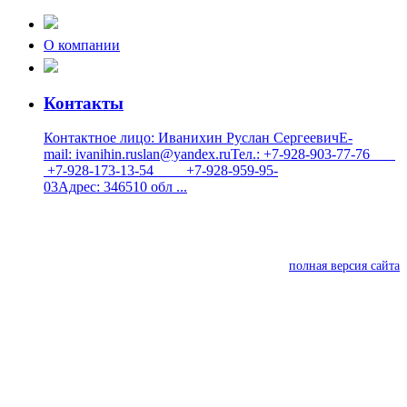
О компании
Контакты
Контактное лицо: Иванихин Руслан СергеевичE-
mail: ivanihin.ruslan@yandex.ruТел.: +7-928-903-77-76
+7-928-173-13-54 +7-928-959-95-
03Адрес: 346510 обл ...
полная версия сайта