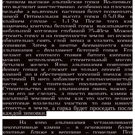
слишком высокие альпийские горки. Во-первых,
это выглядит неестественно, особенно на плоском
рельефе, а во-вторых, растения будут подмерзать
зимой. Оптимальная высота горки 0,5-0,8м, в
крайнем случае – 1-1,2м. После того как
намечены контуры будущей горки, выкапывается
небольшой котлован глубиной 25-40см. Можно
строить горку и на поверхности земли, но нужно
обязательно снять слой дерна и удалить корни
сорняков. Затем в центре формируется ядро
альпинария – фундамент будущей горки. Его
делают из крупного гравия, битого кирпича,
можно использовать строительный мусор,
бутылки, железо. Ядро альпинария повторяет
форму горки и служит не только опорой для
камней, но и обеспечивает хороший дренаж для
растений. В него добавляется крупнозернистый
песок, и все тщательно проливается водой.
Строительство ядра альпинария очень важно –
если его не сделать, а просто вкопать камни в
насыпной земляной холм, как это часто делают
некоторые владельцы участков, то они начнут
«тонуть» в земле, а горка будет проседать после
каждой зимовки.
На ядро альпинария устанавливают
декоративные камни – в основании более
крупные, ближе к вершине – помельче. Под