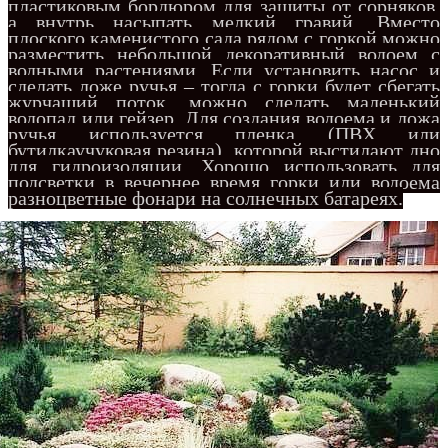
пластиковым бордюром для защиты от сорняков,
а внутрь насыпать мелкий гравий. Вместо
плоского каменистого сада рядом с горкой можно
разместить небольшой декоративный водоем с
водными растениями. Если установить насос и
сделать ложе ручья – тогда с горки будет сбегать
журчащий поток, можно сделать маленький
водопад или гейзер. Для создания водоема и ложа
ручья используется пленка (ПВХ или
бутилкаучуковая резина), которой выстилают дно
для гидроизоляции. Хорошо использовать для
подсветки в вечернее время горки или водоема
разноцветные фонари на солнечных батареях.