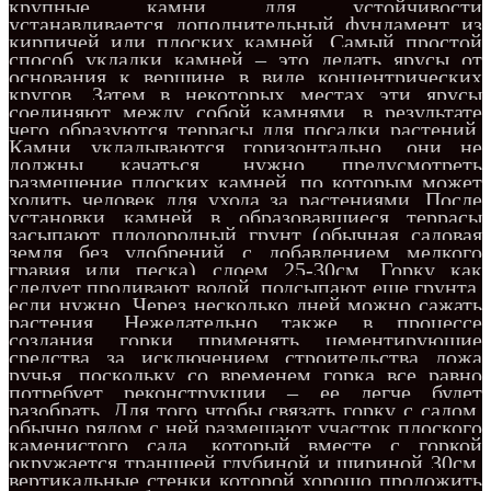
крупные камни для устойчивости
устанавливается дополнительный фундамент из
кирпичей или плоских камней. Самый простой
способ укладки камней – это делать ярусы от
основания к вершине в виде концентрических
кругов. Затем в некоторых местах эти ярусы
соединяют между собой камнями, в результате
чего образуются террасы для посадки растений.
Камни укладываются горизонтально, они не
должны качаться, нужно предусмотреть
размещение плоских камней, по которым может
ходить человек для ухода за растениями. После
установки камней в образовавшиеся террасы
засыпают плодородный грунт (обычная садовая
земля без удобрений с добавлением мелкого
гравия или песка) слоем 25-30см. Горку как
следует проливают водой, подсыпают еще грунта,
если нужно. Через несколько дней можно сажать
растения. Нежелательно также в процессе
создания горки применять цементирующие
средства за исключением строительства ложа
ручья, поскольку со временем горка все равно
потребует реконструкции – ее легче будет
разобрать. Для того чтобы связать горку с садом,
обычно рядом с ней размещают участок плоского
каменистого сада, который вместе с горкой
окружается траншеей глубиной и шириной 30см,
вертикальные стенки которой хорошо проложить