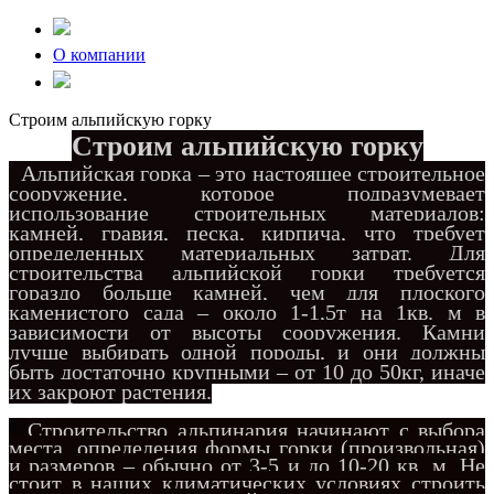
О компании
Строим альпийскую горку
Строим альпийскую горку
Альпийская горка – это настоящее строительное
сооружение, которое подразумевает
использование строительных материалов:
камней, гравия, песка, кирпича, что требует
определенных материальных затрат. Для
строительства альпийской горки требуется
гораздо больше камней, чем для плоского
каменистого сада – около 1-1,5т на 1кв. м в
зависимости от высоты сооружения. Камни
лучше выбирать одной породы, и они должны
быть достаточно крупными – от 10 до 50кг, иначе
их закроют растения.
Строительство альпинария начинают с выбора
места, определения формы горки (произвольная)
и размеров – обычно от 3-5 и до 10-20 кв. м. Не
стоит в наших климатических условиях строить