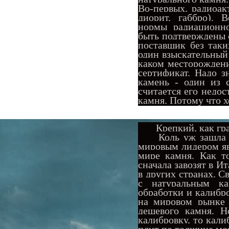
Во-первых, радиоак
диорит, габбро). 
нормы радиационно
быть подтверждены
поставщик без так
один взыскательный
каком месторождени
сертификат. Надо з
камень - один из 
считается его недос
камня. Потому что 
Крепкий, как гран
Коль уж зашла реч
мировым лидером яв
мире камня. Как т
сначала завозят в И
в других странах. С
с натуральным к
обработки и калибр
на мировом рынке 
дешевого камня. Н
калибровку, то кали
плит по толщине мо