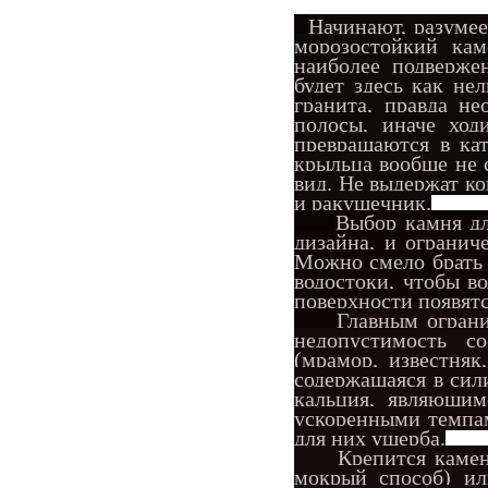
Начинают, разумее
морозостойкий кам
наиболее подверже
будет здесь как не
гранита, правда н
полосы, иначе хо
превращаются в ка
крыльца вообще не 
вид. Не выдержат ко
и ракушечник.
Выбор камня дл
дизайна, и огранич
Можно смело брать 
водостоки, чтобы во
поверхности появятс
Главным ограни
недопустимость со
(мрамор, известня
содержащаяся в сил
кальция, являющим
ускоренными темпам
для них ущерба.
Крепится камень 
мокрый способ) ил