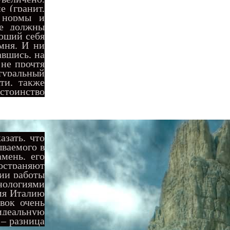
е (гранит,
е нормы и
ые должны
ющий себя
мня. И ни
авшись, на
 не прочтя
атуральный
ти, также
остоинство
зать, что
ываемого в
мень, его
ространяют
ции работы
ологиями
емя Италию
вок очень
идеальную
 – разница