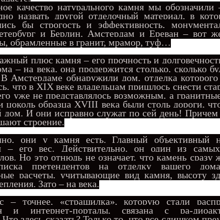
ое качество натурального камня мы обозначили –
дно назвать другой отделочный материал, в кото
лись бы строгость и эффективность, монумента
Петербург и Берлин, Амстердам и Ереван – вот 
ы, обрамленные в гранит, мрамор, туф…
ажный плюс камня – его прочность и долговечность
ма – на века, она продержится столько, сколько бу
 В Амстердаме обнаружили дом, отделка которого
сь, что в XIX веке владельцам пришлось снести ста
 его уже не представлялось возможным, а гранитны
 цоколь образца XVIII века были столь дороги, чт
й дом. И они исправно служат по сей день! Причем
шают строение.
 они у камня есть. Главный объективный не
я – его вес. Действительно, он один из самы
ов. Но это отнюдь не означает, что камень сразу 
писка претендентов на отделку вашего дома
зные расчеты, учитывающие вид камня, высоту зд
пления. Зато – на века.
 – точнее, «страшилка», которую стали распр
я и интернет-порталы, связана с ра-диоакт
 Что здесь сказать? Только то, что все слишком пре