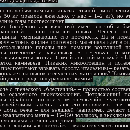
ет по добыче камня от других стран (если в Греции
я 50 кг мрамора ежегодно, у нас – 1–2 кг), но э
едние годы прогрессирует.
ние (особенно для качества) имеет способ добы
траненный – при помощи взрыва. Дешево, но
ещины, уменьшающие его прочность. Да и нера
роду – треть вполне пригодного материала идет 
 откалывание породы при помощи воздушной п
тся отверстие и закладывается резервуар, в ко
 закачивается воздух. Самый дорогой и самый эф
етод камнереза. Никаких микротрещин и потер
предпочитают взрывать породу, итальянцы – резать
падает на рынок отделочных материалов? Каковы
ойщиков породы натурального камня?
де с греческого «блестящий» – полностью соотве
да осадочного происхождения. Потрясающий по
ся обработке, но при этом чрезвычайно чувствит
воздействиям камень. Чаще его используют для в
го дома, реже – для внешней (например, делают 
 квадратного метра – 35–150 долларов, а эксклюзи
о дорогими, а очень дорогими!
де с латыни «зернистый» – магматического проис