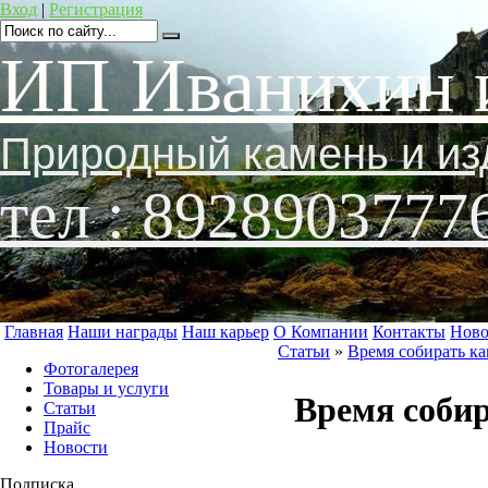
Вход
|
Регистрация
ИП Иванихин 
Природный камень и из
тел : 8928903777
Главная
Наши награды
Наш карьер
О Компании
Контакты
Ново
Статьи
»
Время собирать к
Фотогалерея
Товары и услуги
Время соби
Статьи
Прайс
Новости
Подписка