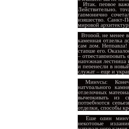
Итак, первое важн
Действительно, тру
гармонично сочета
изящество. Санкт-
мировой архитектур
Второй, не менее в
каменная отделка до
сам дом. Неправда!
старше его. Оказало
– отреставрировать
наружная лестница и
и перенесли в новы
служат – еще и укра
Минусы: Конечно,
натурального камн
отделочных материал
вычеркивать из с
потребуются серье
отделки, способы кре
Еще один минус
некоторые издани
натурального камня.