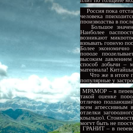
Россия пока отста
человека приходитс
производства в посл
Большое значе
Наиболее распрос
возникают микротр
взрывать горную по
Более экономично
породе проделывае
высоким давлением
способ добычи – м
материала! Китайцы 
Что же в итоге по
популярные у застр
МРАМОР – в перево
такой оценке поро
отлично поддающий
всем агрессивным 
отделки загородно
крыльцо). Стоимость
могут быть не прост
ГРАНИТ – в перево