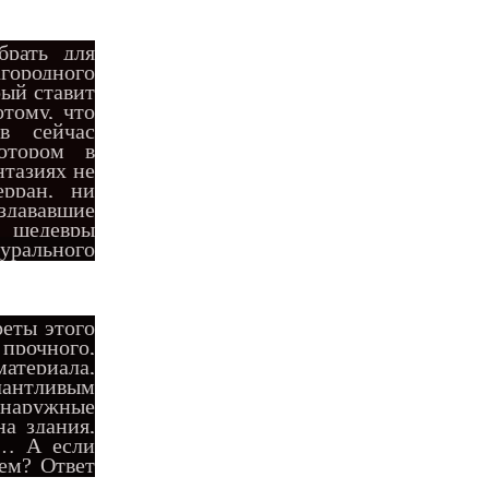
брать для
городного
рый ставит
отому, что
ов сейчас
отором в
нтазиях не
рран, ни
вавшие
шедевры
урального
еты этого
очного,
материала,
лантливым
 наружные
а здания,
и… А если
ем? Ответ