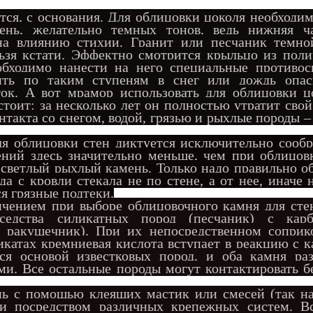
тся, с основания. Для облицовки цоколя необходи
ень, желательно темных тонов, ведь нижняя ч
на влиянию стихии. Гранит или песчаник темно
льзя кстати. Эффектно смотрится крыльцо из пол
еобходимо нанести на него специальные противос
дить по таким ступеням в снег или дождь опа
ток. А вот мрамор использовать для облицовки ц
стоит: за несколько лет он полностью утратит сво
нтакта со снегом, водой, грязью и рыхлые породы –
я облицовки стен диктуется исключительно сооб
ений здесь значительно меньше, чем при облицов
светлый рыхлый камень. Только надо правильно о
да с кровли стекала не по стене, а от нее, иначе 
я грязные подтеки.
чением при выборе облицовочного камня для стен
седства силик
атных пород (песчаник) с кар
к, ракушечник). При их непосредственном соприк
икатах кремниевая кислота вступает в реакцию с 
ся основой известковых пород, и оба камня ра
и. Все остальные породы могут контактировать б
с помощью клеящих мастик или смесей (так н
и посредством различных крепежных систем. Вс