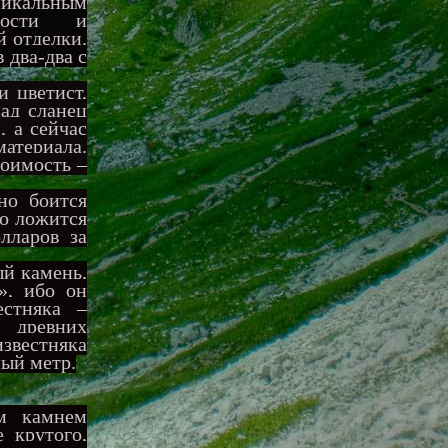
никальным
емости и
й отделки.
 два-два с
 цветист,
зад сланец
, а сейчас
атериала.
тоимость –
но боится
но ложится
лларов за
й камень,
», ибо он
естняка –
 древних
известняка
ный метр.
м камнем
 крутого,