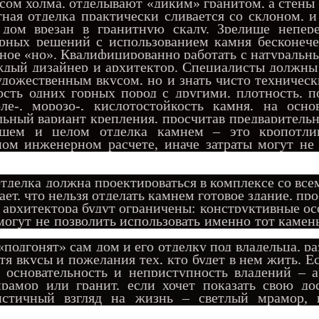
сом холма, отделывают «диким» гранитом, а стены
тная отделка практически сливается со склоном, и
о дом врезан в гранитную скалу. Зрелище непере
рных решений с использованием камня бесконечен
нное «но». Квалифицированно работать с натураль
ждый дизайнер и архитектор. Специалисты должны
удожественным вкусом, но и знать чисто техническ
ость одних горных пород с другими, плотность, п
оле-, морозо-, кислотостойкость камня, на осно
ьный вариант крепления, просчитав предварительн
бщем и целом отделка камнем – это кропотли
ом инженерном расчете, иначе затраты могут не 
тделка должна проектироваться в комплексе со все
ает, что нельзя отделать камнем готовое здание, про
 архитектора будут ограничены: конструктивные о
могут не позволить использовать именно тот камен
подгонят» сам дом и его отделку под владельца, р
я вкусы и пожелания тех, кто будет в нем жить. Е
 основательность и неприступность владений – а
рамор или гранит, если хочет показать свою дос
истичный взгляд на жизнь – светлый мрамор, и