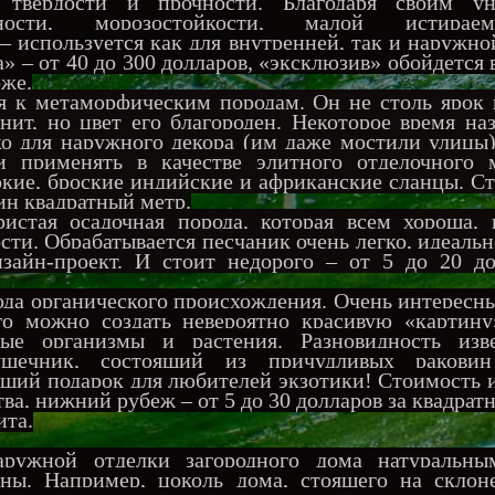
м твердости и прочности. Благодаря своим у
чности, морозостойкости, малой истира
– используется как для внутренней, так и наружно
» – от 40 до 300 долларов, «эксклюзив» обойдется в
оже.
к метаморфическим породам. Он не столь ярок и
нит, но цвет его благороден. Некоторое время на
ко для наружного декора (им даже мостили улицы)
и применять в качестве элитного отделочного м
кие, броские индийские и африканские сланцы. С
дин квадратный метр.
тая осадочная порода, которая всем хороша, 
ти. Обрабатывается песчаник очень легко, идеаль
изайн-проект. И стоит недорого – от 5 до 20 до
а органического происхождения. Очень интересны
о можно создать невероятно красивую «картину
лые организмы и растения. Разновидность изв
ушечник, состоящий из причудливых раковин
ящий подарок для любителей экзотики! Стоимость 
тва, нижний рубеж – от 5 до 30 долларов за квадрат
ита.
ужной отделки загородного дома натуральны
чны. Например, цоколь дома, стоящего на склоне