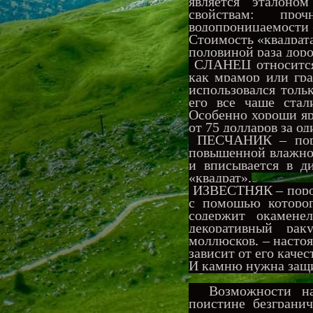
является эталоно
свойствам: про
водопроницаемости 
Стоимость «квадрата
половиной раза дор
СЛАНЕЦ относится 
как мрамор или гра
использовался толь
его все чаще стал
Особенно хороши яр
от 75 долларов за о
ПЕСЧАНИК – порис
повышенной влажнос
и вписывается в д
«квадрат».
ИЗВЕСТНЯК – пород
с помощью которог
содержит окамене
декоративный рак
моллюсков, – насто
зависит от его качес
И камню нужна защ
Возможности нар
поистине безграни