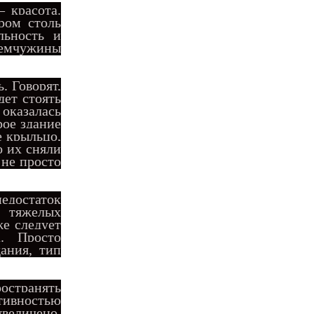
 красота.
ром столь
льность и
жемчужины
. Говорят,
дет стоять
 оказалась
рое здание
е крыльцо,
о их сняли
 не просто
достаток
х тяжелых
же следует
. Просто
ания, тип
остранять
ивностью
увеличено.