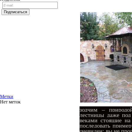
Метки
Нет меток
зодчим – природо
лестницы даже под
веками стоящие на
последовать пример
очевиден: вы не прог