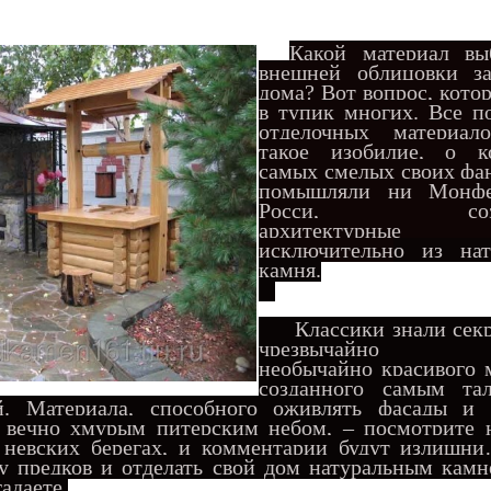
Какой материал вы
внешней облицовки за
дома? Вот вопрос, ко
то
в тупик многих. Все п
отделочных материал
такое изобилие, о к
самых смелых своих фа
помышляли ни Монфе
Росси, созда
архитектурные 
исключительн
о из нат
камня.
Классики знали секр
чрезвычайно пр
необычайно красивого 
созданного самым та
й. Материала, способного оживлять фасады и
 вечно хмурым питерским небом, – посмотрите н
 невских берегах, и комментарии будут излишн
у предков и отделать свой дом натуральным камн
адаете.