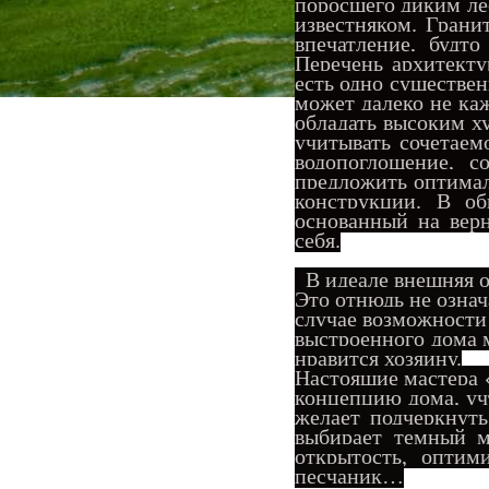
поросшего диким ле
известняком. Грани
впечатление, будт
Перечень архитекту
есть одно существе
может далеко не ка
обладать высоким х
учитывать сочетаем
водопоглощение, с
предложить оптимал
конструкции. В о
основанный на верн
себя.
В идеале внешняя о
Это отнюдь не означ
случае возможности
выс
троенного дома 
нравится хозяину.
Настоящие мастера «
концепцию дома, учт
желает подчеркнуть
выбирает темный м
открытость, оптим
песчаник…