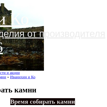
и Ко
делия от производителя
6
сти и акции
амни
»
Иванихин и Ко
рать камни
Время собирать камни