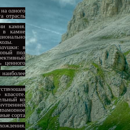
 на одного
та отрасль
чи камня.
 в камне
ционально
в отходы.
одушки: в
торый под
фективный
ь ценного
.
 наиболее
тствующая
 красоте,
ельный ко
нутренней
мраморное
вные сорта
хождения,