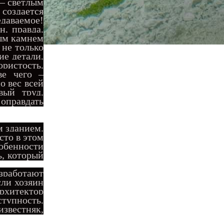
 – светлым
 создается
даваемое!
, правда,
ным камнем
 не только
ие детали,
ористость,
ве чего –
о вес всей
вый труд,
оправдать
м зданием.
сто в этом
собенности
ь, который
азработают
сли хозяин
рхитектор
тупность,
звестняк,