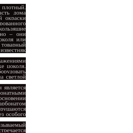
м плотный,
асть дома
й окраски
ированного
кользящие
сно – они
околя или
й товарный
 известняк
ражениями
ке цоколя.
борудовать
на светлой
 является
бонатными
основении
карбонатом
зрушаются
ез особого
азываемый
тречается