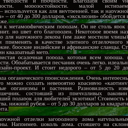
м твердости и прочности. Благодаря своим у
чности, морозостойкости, малой истира
– используется как для внутренней, так и наружно
» – от 40 до 300 долларов, «эксклюзив» обойдется в
оже.
к метаморфическим породам. Он не столь ярок и
нит, но цвет его благороден. Некоторое время на
ко для наружного декора (им даже мостили улицы)
и применять в качестве элитного отделочного м
кие, броские индийские и африканские сланцы. С
дин квадратный метр.
тая осадочная порода, которая всем хороша, 
ти. Обрабатывается песчаник очень легко, идеаль
изайн-проект. И стоит недорого – от 5 до 20 до
а органического происхождения. Очень интересны
о можно создать невероятно красивую «картину
лые организмы и растения. Разновидность изв
ушечник, состоящий из причудливых раковин
ящий подарок для любителей экзотики! Стоимость 
тва, нижний рубеж – от 5 до 30 долларов за квадрат
ита.
ужной отделки загородного дома натуральны
чны. Например, цоколь дома, стоящего на склоне