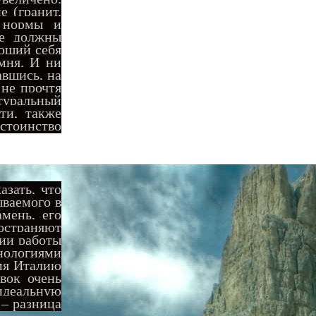
е (гранит,
е нормы и
ые должны
ющий себя
мня. И ни
авшись, на
 не прочтя
атуральный
ти, также
остоинство
зать, что
ываемого в
мень, его
ространяют
ции работы
ологиями
емя Италию
вок очень
идеальную
 – разница