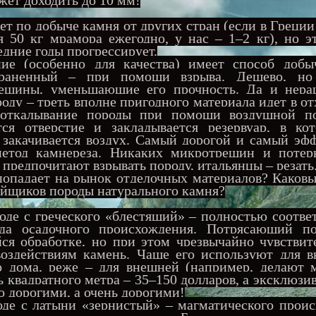
ет по добыче камня от других стран (если в Греции
я 50 кг мрамора ежегодно, у нас – 1–2 кг), но э
едние годы прогрессирует.
ние (особенно для качества) имеет способ добы
траненный – при помощи взрыва. Дешево, но
ещины, уменьшающие его прочность. Да и нера
роду – треть вполне пригодного материала идет 
 откалывание породы при помощи воздушной п
тся отверстие и закладывается резервуар, в ко
 закачивается воздух. Самый дорогой и самый эф
етод камнереза. Никаких микротрещин и потер
предпочитают взрывать породу, итальянцы – резать
падает на рынок отделочных материалов? Каковы
ойщиков породы натурального камня?
де с греческого «блестящий» – полностью соотве
да осадочного происхождения. Потрясающий по
ся обработке, но при этом чрезвычайно чувствит
воздействиям камень. Чаще его используют для в
го дома, реже – для внешней (например, делают 
 квадратного метра – 35–150 долларов, а эксклюзи
о дорогими, а очень дорогими!
де с латыни «зернистый» – магматического проис