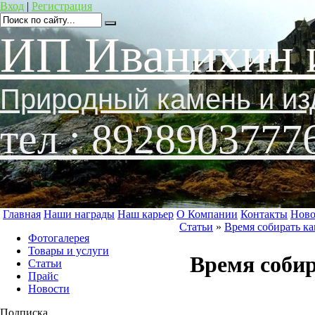
Вход
|
Регистрация
ИП Иванихин 
Природный камень и из
тел : 8928903777
Главная
Наши награды
Наш карьер
О Компании
Контакты
Ново
Статьи
»
Время собирать к
Фотогалерея
Товары и услуги
Время соби
Статьи
Прайс
Новости
Подписка