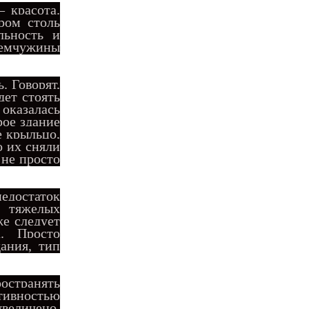
 красота.
ром столь
льность и
жемчужины
. Говорят,
дет стоять
 оказалась
рое здание
е крыльцо,
о их сняли
 не просто
достаток
х тяжелых
же следует
. Просто
ания, тип
остранять
ивностью
увеличено.