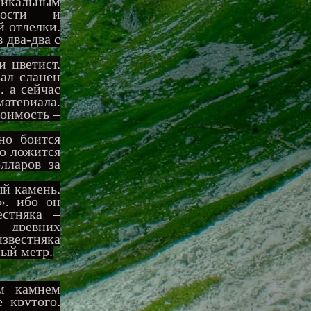
никальным
емости и
й отделки.
 два-два с
 цветист,
зад сланец
, а сейчас
атериала.
тоимость –
но боится
но ложится
лларов за
й камень,
», ибо он
естняка –
 древних
известняка
ный метр.
м камнем
 крутого,