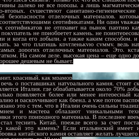
тивны далеко не все породы, а лишь магматически
Во-вторых, существуют санитарно-гигиенически
й безопасности отделочных материалов, котор
 соответствующими сертификатами. Ни один уважа
их сертификатов не отправит на рынок партию ка
 покупатель не приобретет камень, не поинтересов
и и когда его добыли, а также каким способом, и
нать, за что платишь кругленькую сумму, ведь н
са
мых дорогих отделочных материалов. Это, кста
татком. На самом деле, высокая цена – еще одно д
хорошее дешевым не бывает.
ит, красивый, как мрамор
ь о поставщиках натурального камня, стоит ска
ляется Италия, где обрабатывается около 70% доб
олько появляется более или менее интересный ка
талию и раскручивают как бренд, а уже потом расп
вязано это с тем, что в Италии очень сильны тради
амнем и мастера обладают уникальными техн
овки этого природного материала. В последнее вр
стал теснить Китай, прежде всего за счет поста
о какой это камень? Если итальянский имеет 
бровка китайского камня оставляет желать лучшего
жет доходить до 10 мм!