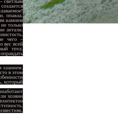
 – светлым
 создается
даваемое!
, правда,
ным камнем
 не только
ие детали,
ористость,
ве чего –
о вес всей
вый труд,
оправдать
м зданием.
сто в этом
собенности
ь, который
азработают
сли хозяин
рхитектор
тупность,
звестняк,