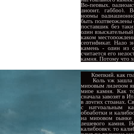
Во-первых, радиоак
диорит, габбро). 
нормы радиационно
быть подтверждены
поставщик без так
один взыскательный
каком месторождени
сертификат. Надо з
камень - один из 
считается его недос
камня. Потому что 
Крепкий, как гран
Коль уж зашла реч
мировым лидером яв
мире камня. Как т
сначала завозят в И
в других странах. С
с натуральным к
обработки и калибр
на мировом рынке 
дешевого камня. Н
калибровку, то кали
плит по толщине мо