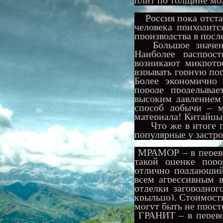
Россия пока отста
человека приходитс
производства в посл
Большое значе
Наиболее распрос
возникают микротр
взрывать горную по
Более экономично
породе проделывае
высоким давлением
способ добычи – м
материала! Китайцы 
Что же в итоге по
популярные у застр
МРАМОР – в перево
такой оценке поро
отлично поддающий
всем агрессивным 
отделки загородно
крыльцо). Стоимость
могут быть не прост
ГРАНИТ – в перево