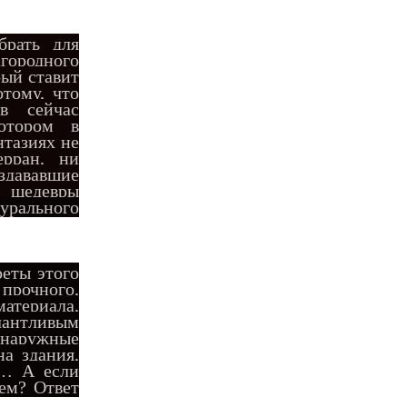
брать для
городного
рый ставит
отому, что
ов сейчас
отором в
нтазиях не
рран, ни
вавшие
шедевры
урального
еты этого
очного,
материала,
лантливым
 наружные
а здания,
и… А если
ем? Ответ