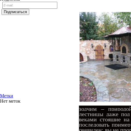
Метки
Нет меток
зодчим – природо
лестницы даже под
веками стоящие на
последовать пример
очевиден: вы не прог