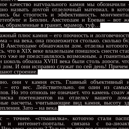
ое качество натурального камня мы обозначили –
дно назвать другой отделочный материал, в кото
лись бы строгость и эффективность, монумента
Петербург и Берлин, Амстердам и Ереван – вот 
ы, обрамленные в гранит, мрамор, туф…
ажный плюс камня – его прочность и долговечность
ма – на века, она продержится столько, сколько бу
 В Амстердаме обнаружили дом, отделка которого
сь, что в XIX веке владельцам пришлось снести ста
 его уже не представлялось возможным, а гранитны
 цоколь образца XVIII века были столь дороги, чт
й дом. И они исправно служат по сей день! Причем
шают строение.
 они у камня есть. Главный объективный не
я – его вес. Действительно, он один из самы
ов. Но это отнюдь не означает, что камень сразу 
писка претендентов на отделку вашего дома
зные расчеты, учитывающие вид камня, высоту зд
пления. Зато – на века.
 – точнее, «страшилка», которую стали распр
я и интернет-порталы, связана с ра-диоакт
 Что здесь сказать? Только то, что все слишком пре