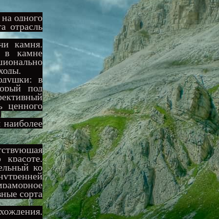
 на одного
та отрасль
чи камня.
 в камне
ционально
в отходы.
одушки: в
торый под
фективный
ь ценного
.
 наиболее
тствующая
 красоте,
ельный ко
нутренней
мраморное
вные сорта
хождения,