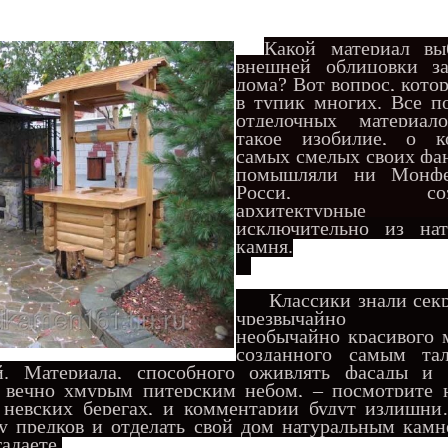
Какой материал вы
внешней облицовки за
дома? Вот вопрос, ко
то
в тупик многих. Все п
отделочных материал
такое изобилие, о к
самых смелых своих фа
помышляли ни Монфе
Росси, созда
архитектурные 
исключительн
о из нат
камня.
Классики знали секр
чрезвычайно пр
необычайно красивого 
созданного самым та
й. Материала, способного оживлять фасады и
 вечно хмурым питерским небом, – посмотрите н
 невских берегах, и комментарии будут излишн
у предков и отделать свой дом натуральным камн
адаете.