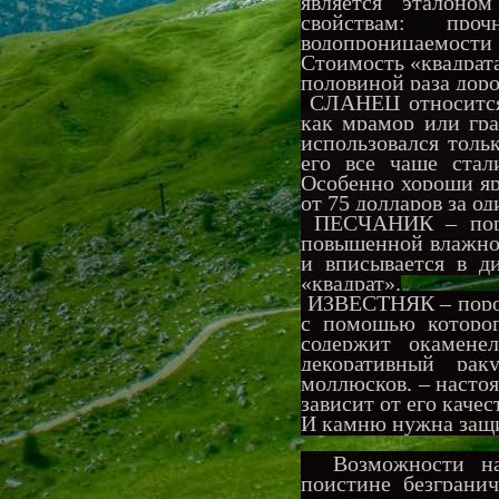
является эталоно
свойствам: про
водопроницаемости 
Стоимость «квадрата
половиной раза дор
СЛАНЕЦ относится 
как мрамор или гра
использовался толь
его все чаще стал
Особенно хороши яр
от 75 долларов за о
ПЕСЧАНИК – порис
повышенной влажнос
и вписывается в д
«квадрат».
ИЗВЕСТНЯК – пород
с помощью которог
содержит окамене
декоративный рак
моллюсков, – насто
зависит от его качес
И камню нужна защ
Возможности нар
поистине безграни