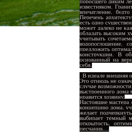
поросшего диким ле
известняком. Грани
впечатление, будт
Перечень архитекту
есть одно существе
может далеко не ка
обладать высоким х
учитывать сочетаем
водопоглощение, с
предложить оптимал
конструкции. В о
основанный на верн
себя.
В идеале внешняя о
Это отнюдь не означ
случае возможности
выс
троенного дома 
нравится хозяину.
Настоящие мастера «
концепцию дома, учт
желает подчеркнуть
выбирает темный м
открытость, оптим
песчаник…