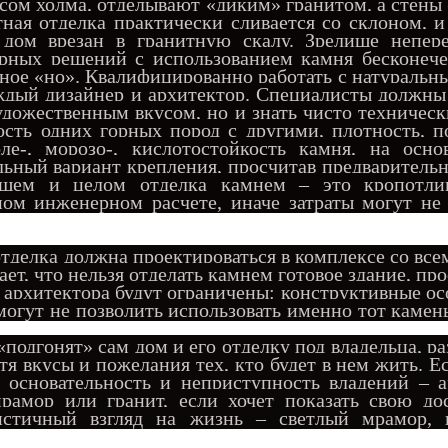
сом холма, отделывают «диким» гранитом, а стены
тная отделка практически сливается со склоном, и
о дом врезан в гранитную скалу. Зрелище непере
рных решений с использованием камня бесконечен
нное «но». Квалифицированно работать с натураль
ждый дизайнер и архитектор. Специалисты должны
удожественным вкусом, но и знать чисто техническ
ость одних горных пород с другими, плотность, п
оле-, морозо-, кислотостойкость камня, на осно
ьный вариант крепления, просчитав предварительн
бщем и целом отделка камнем – это кропотли
ом инженерном расчете, иначе затраты могут не 
тделка должна проектироваться в комплексе со все
ает, что нельзя отделать камнем готовое здание, про
 архитектора будут ограничены: конструктивные о
могут не позволить использовать именно тот камен
подгонят» сам дом и его отделку под владельца, р
я вкусы и пожелания тех, кто будет в нем жить. Е
 основательность и неприступность владений – а
рамор или гранит, если хочет показать свою дос
истичный взгляд на жизнь – светлый мрамор, и