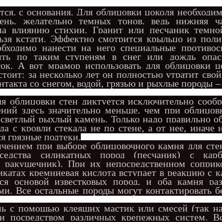
тся, с основания. Для облицовки цоколя необходи
ень, желательно темных тонов, ведь нижняя ч
на влиянию стихии. Гранит или песчаник темно
льзя кстати. Эффектно смотрится крыльцо из пол
еобходимо нанести на него специальные противос
дить по таким ступеням в снег или дождь опа
ток. А вот мрамор использовать для облицовки ц
стоит: за несколько лет он полностью утратит сво
нтакта со снегом, водой, грязью и рыхлые породы –
я облицовки стен диктуется исключительно сооб
ений здесь значительно меньше, чем при облицов
светлый рыхлый камень. Только надо правильно о
да с кровли стекала не по стене, а от нее, иначе 
я грязные подтеки.
чением при выборе облицовочного камня для стен
седства силик
атных пород (песчаник) с кар
к, ракушечник). При их непосредственном соприк
икатах кремниевая кислота вступает в реакцию с 
ся основой известковых пород, и оба камня ра
и. Все остальные породы могут контактировать б
с помощью клеящих мастик или смесей (так н
и посредством различных крепежных систем. Вс