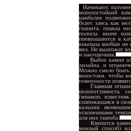
Начинают, разумее
морозостойкий кам
наиболее подверже
будет здесь как не
гранита, правда н
полосы, иначе хо
превращаются в ка
крыльца вообще не 
вид. Не выдержат ко
и ракушечник.
Выбор камня дл
дизайна, и огранич
Можно смело брать 
водостоки, чтобы во
поверхности появятс
Главным ограни
недопустимость со
(мрамор, известня
содержащаяся в сил
кальция, являющим
ускоренными темпам
для них ущерба.
Крепится камень 
мокрый способ) ил