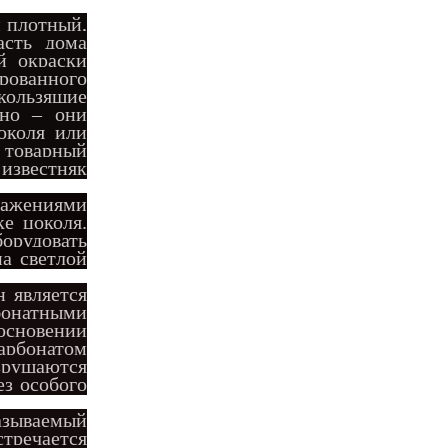
м плотный,
асть дома
й окраски
ированного
кользящие
сно – они
околя или
й товарный
 известняк
ражениями
ке цоколя.
борудовать
на светлой
 является
бонатными
основении
карбонатом
зрушаются
ез особого
азываемый
тречается