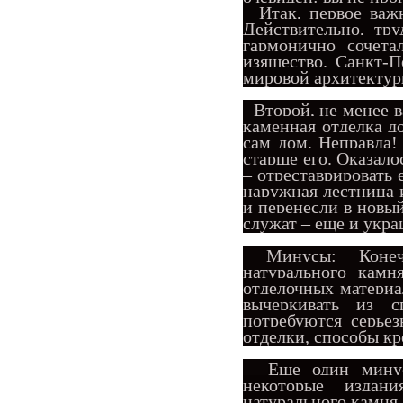
Итак, первое важн
Действительно, тру
гармонично сочета
изящество. Санкт-
мировой архитектур
Второй, не менее в
каменная отделка до
сам дом. Неправда!
старше его. Оказало
– отреставрировать
наружная лестница и
и перенесли в новы
служат – еще и укра
Минусы: Конечно,
натурального камн
отделочных материал
вычеркивать из с
потребуются серье
отделки, способы кре
Еще один минус
некоторые издани
натурального камня.