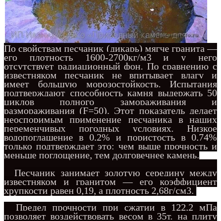
По свойствам песчаник (дикарь) мягче гранита —
его плотность 1600-2700кг/м3 и у него
отсутствует радиационный фон. По сравнению с
известняком песчаник не впитывает влагу и
имеет большую морозостойкость. Испытания
подтверждают способность камня выдержать 50
циклов полного замораживания и
размораживания (F=50). Этот показатель делает
неоспоримым применение песчаника в наших
переменчивых погодных условиях. Низкое
водопоглащение в 0,2% и пористость в 0,74%
только подтверждает это: чем выше прочность и
меньше поглощение, тем долговечнее камень.
Песчаник занимает золотую середину между
известняком и гранитом — его коэффициент
хрупкости равен 0,19, а плотность 2,68г/см3.
Предел прочности при сжатии в 122,2 мПа
позволяет воздействовать весом в 35т. на плиту