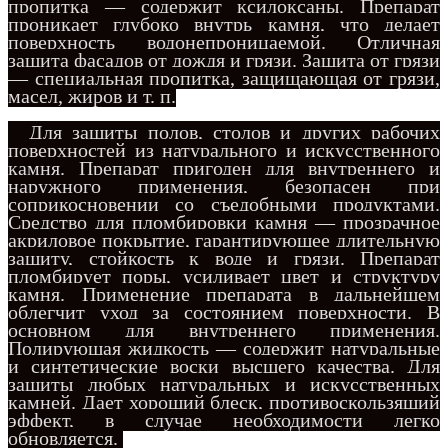
пропитка — содержит ксилоксаны. Препарат
проникает глубоко внутрь камня, что делает
поверхность водонепроницаемой. Отличная
защита фасадов от дождя и грязи. Защита от грязи
— специальная пропитка, защищающая от грязи,
масел, жиров и т. п.
Для защиты полов, столов и других рабочих
поверхностей из натурального и искусственного
камня. Препарат пригоден для внутреннего и
наружного применения, безопасен при
соприкосновении со съедобными продуктами.
Средство для пломбировки камня — прозрачное
акриловое покрытие, гарантирующее длительную
защиту, стойкость к воде и грязи. Препарат
пломбирует поры, усиливает цвет и структуру
камня. Применение препарата в дальнейшем
облегчит уход за состоянием поверхности. В
основном для внутреннего применения.
Полирующая жидкость — содержит натуральные
и синтетические воски высшего качества. Для
защиты любых натуральных и искусственных
камней. Дает хороший блеск, противоскользящий
эффект, в случае необходимости легко
обновляется.