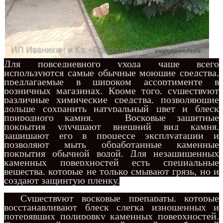
Для повседневного ухода чаще всего
используются самые обычные моющие средства,
предлагаемые в широком ассортименте в
розничных магазинах. Кроме того, существуют
различные химические средства, позволяющие
дольше сохранить натуральный цвет и блеск
природного камня. Восковые защитные
покрытия улучшают внешний вид камня,
защищают его в процессе эксплуатации и
позволяют мыть обработанные каменные
покрытия обычной водой. Для незащищенных
каменных поверхностей есть специальные
вещества, которые не только смывают грязь, но и
создают защинтую пленку.
С
уществуют восковые препараты, которые
восстанавливают блеск слегка изношенных и
потерявших полировку каменных поверхностей.