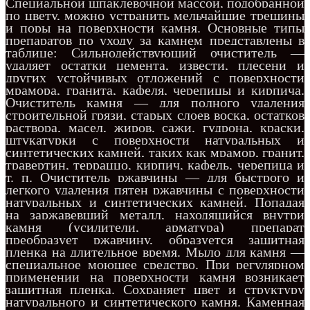
Специальной шпаклевочной массой, подобранной
по цвету, можно устранить мельчайшие трещины
и поры на поверхности камня. Основные типы
препаратов по уходу за камнем представлены в
таблице: Сильнодействующий очиститель —
удаляет остатки цемента, извести, плесени и
других устойчивых отложений с поверхности
мрамора, гранита, кафеля, черепицы и кирпича.
Очиститель камня — для полного удаления
строительной грязи, старых слоев воска, остатков
раствора, масел, жиров, сажи, гудрона, краски,
штукатурки с поверхности натуральных и
синтетических камней, таких как мрамор, гранит,
травертин, терраццо, кирпич, кафель, черепица и
т. п. Очиститель ржавчины — для быстрого и
легкого удаления пятен ржавчины с поверхности
натуральных и синтетических камней. Попадая
на заржавевший металл, находящийся внутри
камня (усилители, арматура) препарат
преобразует ржавчину, образуется защитная
пленка на длительное время. Мыло для камня —
специальное моющее средство. При регулярном
п
рименении
на поверхности камня возникает
защитная пленка. Сохраняет цвет и структуру
натурального и синтетического камня. Каменная