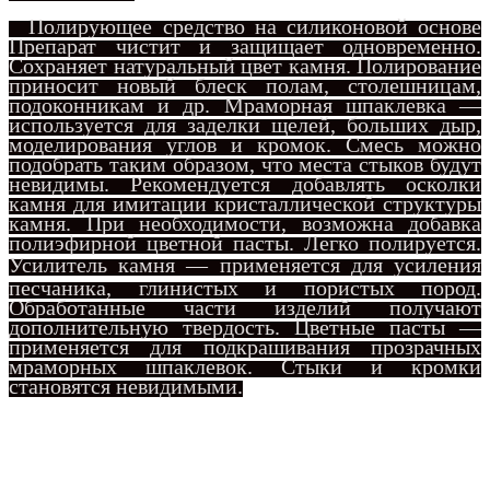
Полирующее средство на силиконовой основе
Препарат чистит и защищает одновременно.
Сохраняет натуральный цвет камня. Полирование
приносит новый блеск полам, столешницам,
подоконникам и др. Мраморная шпаклевка —
используется для заделки щелей, больших дыр,
моделирования углов и кромок. Смесь можно
подобрать таким образом, что места стыков будут
невидимы. Рекомендуется добавлять осколки
камня для имитации кристаллической структуры
камня. При необходимости, возможна добавка
полиэфирной цветной пасты. Легко полируется.
Усили
тель к
амня — применяется для усиления
песчаника, глинистых и пористых пород.
Обработанные части изделий получают
дополнительную твердость. Цветные пасты —
применяется для подкрашивания прозрачных
мраморных шпаклевок. Стыки и кромки
становятся невидимыми.