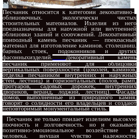
Песчаник относится к категории декоративно-
облицовочных, экологически чистых
строительных материалов. Изделия из него
предназначены для наружной или внутренней
облицовки зданий и сооружений. Декоративный
природный камень песчаник — прекрасный
материал для изготовление каминов, столешниц,
барных стоек, подоконников и других
фасонныхизделий.
Декорат
ивный камень
песчаник применяют для облицовки
вертикальных поверхностей (цоколей, каминов,
отделка песчаником внутренних и наружных
стен, лестниц) и горизонтальных (полов, рамп,
тротуаров, садовых дорожек, внутренних
двориков, веранд, лоджий, лестниц). Фасады
домов, выполненные из природного камня,
говорят о солидности его владельцев и создают
неповторимый монументальный стиль.
Песчаник не только придает изделиям высокую
прочность и долговечность, но и оказывает
позитивно-эмоциональное воздействие на
человека, внушая чувство надежности,