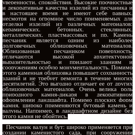
уверенности, спокойствия. Высокие прочностные
и декоративные качества изделий из песчаника и
в настоящее время не имеют себе равных,
несмотря на огромное число применяемых для
отделки изделий из различных материалов:
керамических, бетонных, стеклянных,
металлических, пластмассовых и пр. Камень
песчаник является одним из наиболее
долговечных облицовочных материалов.
Облицованная песчаником поверхность,
отличаются высокой архитектурной
выразительностью и придают зданиям и
сооружениям особую монументальность. Помимо
этого каменная облицовка повышает сохранность
зданий и не требует ремонта в течение многих
десятилетий. Это выгодно отличает ее от других
облицовочных материалов. Очень велика роль
природного камня-дикаря в декоративном
оформлении ландшафта. Помимо плоских форм
камня, широко применяются бутовый камень и
валуны. Например, в ландшафтном дизайне без
этого камня не обойтись.
Песчаник валун и бут: широко применяется при
создании каменистого сада, при сооружении