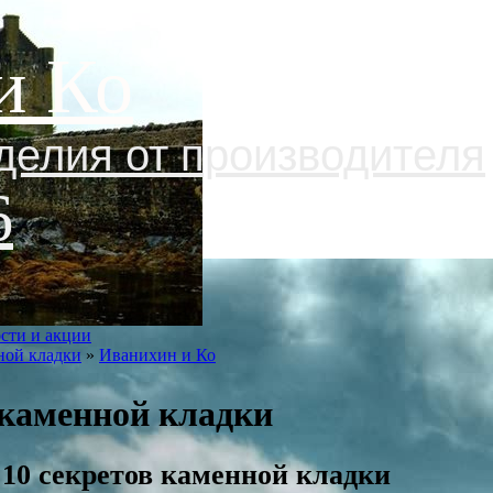
и Ко
делия от производителя
6
сти и акции
ной кладки
»
Иванихин и Ко
 каменной кладки
10 секретов каменной кладки