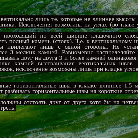
вертикально лишь те, которые не длиннее высоты
аника. Исключения возможны на углах (во главе 
, проходящий по всей ширине кладочного слоя
ть полный камень (стояк). Т.е. к вертикальному 
вы прилегают лишь с одной стороны. Не устан
лее 3 мелких камней. Равномерно распределяйте 
адывать друг на друга 3 и более камней одинаковог
адке камней выстраивания вертикальных швов. 
ояков, исключение возможны лишь при кладке углов
ые горизонтальные швы в кладке длиннее 1,5 м
т разбивать горизонтальные швы на короткие отре
должны отстоять друг от друга хотя бы на четве
 треть.