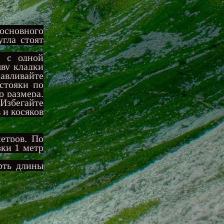
 основного
угла стоят
, с одной
шву кладки
авливайте
стояки по
о размера.
Избегайте
 и косяков
етров. По
зки 1 метр
рть длины