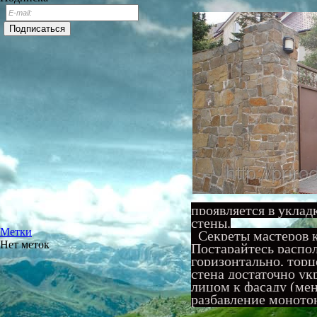
проявляется в укла
стены.
Метки
Секреты мастеров к
Нет меток
Постарайтесь распол
горизонтально, торц
стена достаточно у
лицом к фасаду (мен
разбавление монотон