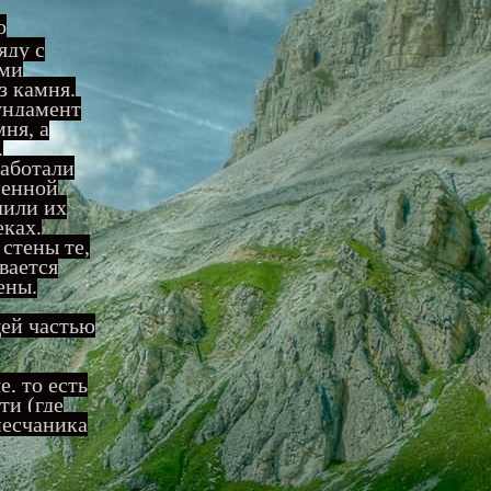
о
яду с
ами
з камня.
ундамент
мня, а
.
работали
менной
лили их
еках.
стены те,
вается
ены.
щей частью
, то есть
ти (где
песчаника