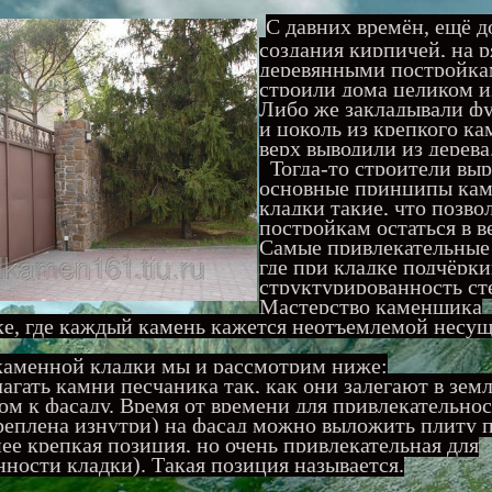
С давних времён, ещё д
создания кирпичей, на р
деревянными постройк
строили дома целиком и
Либо же закладывали ф
и цоколь из крепкого ка
верх выводили из дерева
Тогда-то строители вы
основные принципы ка
кладки такие, что позво
постройкам остаться в в
Самые привлекательные 
где при кладке подчёрки
структурированность ст
Мастерство каменщика
дке, где каждый камень кажется неотъемлемой несу
аменной кладки мы и рассмотрим ниже:
агать камни песчаника так, как они залегают в земле
ом к фасаду. Время от
времени для привлекательнос
креплена изнутри) на фасад можно выложить плиту 
ее крепкая позиция, но очень привлекательная для
ности кладки). Такая позиция называется.