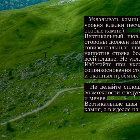
Укладывать камни 
уровня кладки песч
особые камни).
Вертикальный шов
стороны должен име
горизонтальные ш
напротив стояка бо
всей кладке. Не укл
Избегайте при укл
соприкосновения ст
и оконных проёмов.
Не делайте сплошн
возможности следуе
и менее.
Вертикальные швы 
камня, а в идеале на