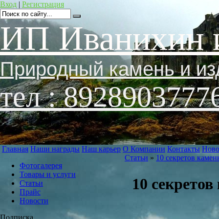
Вход
|
Регистрация
ИП Иванихин 
Природный камень и из
тел : 8928903777
Главная
Наши награды
Наш карьер
О Компании
Контакты
Ново
Статьи
»
10 секретов камен
Фотогалерея
Товары и услуги
10 секретов
Статьи
Прайс
Новости
Подписка