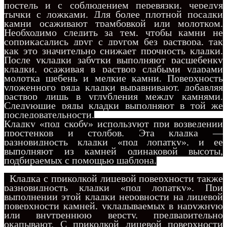
постель и с соблюдением перевязки, чередуя
тычки с ложками. Для более плотной посадки
камни осаживают трамбовкой или молотком.
Необходимо следить за тем, чтобы камни не
соприкасались друг с другом без раствора, так
как это значительно снижает прочность кладки.
После укладки забутки выполняют расщебенку
кладки, осаживая в раствор слабыми у
дарами
молотка щебень и мелкие камни. Поверхность
уложенного ряда кладки выравнивают, добавляя
раствор лишь в углубления между камнями.
Следующие ряды кладки выполняют в той же
последовательности.
Кладку «под скобу» используют при возведении
простенков и столбов. Эта кладка —
разновидность кладки «под лопатку», и ее
выполняют из камней одинаковой высоты,
подбираемых с помощью шаблона.
Кладка с приколкой лицевой поверхности также
разновидность кладки «под лопатку». При
выполнении этой кладки неровности на лицевой
поверхности камней, укладываемых в наружную
или внутреннюю версту, предварительно
окапывают. С приколкой лицевой поверхности