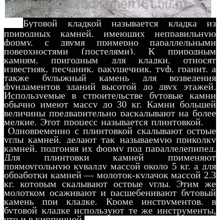
Бутовой кладкой называется кладка из
природных камней, имеющих неправильную
форму, с двумя примерно параллельными
поверхностями (постелями). К природным
камням, пригодным для кладки, относят
известняк, песчаник, ракушечник, туф, гранит, а
также булыжный камень для возведения
фундаментов зданий высотой до двух этажей.
Используемые в строительстве бутовые камни
обычно имеют массу до 30 кг. Камни большей
величины предварительно раскалывают на более
мелкие. Этот процесс называется плинтовкой.
Одновременно с плинтовкой скалывают острые
углы камней, делают так называемую приколку
камней, подгоняя их форму под параллелепипед.
Для плинтовки камней применяют
прямоугольную кувалду массой около 5 кг, а для
обработки камней — молоток-кулачок массой 2,3
кг, которым скалывают острые углы. Этим же
молотком осаживают и расщебенивают бутовый
камень при кладке. Кроме инструментов, в
бутовой кладке используют те же инструменты,
что и в кирпичной.