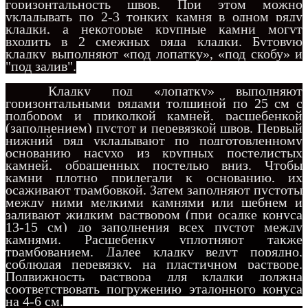
горизонтальность швов. При этом можно
укладывать по 2-3 тонких камня в одном ряду
кладки, а некоторые крупные камни могут
входить в 2 смежных ряда кладки. Бутовую
кладку выполняют «под лопатку», «под скобу» и
"по
д залив".
Кладку под «лопатку» выполняют
горизонтальными рядами толщиной по 25 см с
подбором и приколкой камней, расщебенкой
(заполнением) пустот и перевязкой швов. Первый
нижний ряд укладывают по подготовленному
основанию насухо из крупных постелистых
камней, обращенных постелью вниз. Чтобы
камни плотно прилегали к основанию, их
осаживают трамбовкой. Затем заполняют пустоты
между ними мелкими камнями или щебнем и
заливают жидким раствором (при осадк
е конуса
13-15 см) до заполнения всех пустот между
камнями. Расщебенку уплотняют также
трамбованием. Далее кладку ведут порядно,
соблюдая перевязку, на пластичном растворе.
Подвижность раствора для кладки должна
соответствовать погружению эталонного конуса
на 4-6 см.