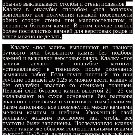
обычно выкладывают столбы и стены подвалов.
Кладку в опалубке способом «под лопатку»
выполняют для получения гладкой поверхности
обеих сторон стены при малопостелистом и
неровном бутовом камне. В этом случае подбор
более постелистых камней для верстовых рядов и
углов можно не делать.
Кладку «под залив» выполняют из рваного
бутового или булыжного камня без подбора
камней и выкладки верстовых рядов. Кладку «под
залив» делают в опалубке, которую
устанавли
вают в траншеях после окончания
земляных работ. Если грунт плотный, то при
глубине траншей до 1,25 м можно вести кладку и
без опалубки враспор со стенками траншеи.
Первый слой бутового камня высотой 20—25 см
укладывают на сухое основание без раствора
враспор со стенками и уплотняют трамбованием.
Затем заполняют все промежутки между камнями
мелким камнем и щебнем. Уложенный слой
заливают жидким раствором так, чтобы все
пустоты были заполнены. Последующую кладку
ведут таким же образом горизонтальными рядами
высотой 20-25 см, заливая раствором каждый ряд