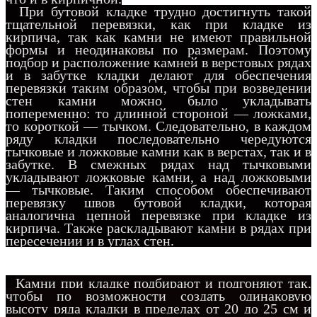
При бутовой кладке трудно достигнуть такой
тщательной перевязки, как при кладке из
кирпича, так как камни не имеют правильной
формы и неодинаковы по размерам. Поэтому
подбор и расположение камней в верстовых рядах
и в забутке кладки делают для обеспечения
перевязки таким образом, чтобы при возведении
стен камни можно было укладывать
попеременно: то длинной стороной — ложками,
то
короткой — тычком. Следовательно, в каждом
ряду кладки последовательно чередуются
тычковые и ложковые камни как в верстах, так и в
забутке. В смежных рядах над тычковыми
укладывают ложковые камни, а над ложковыми
— тычковые. Таким способом обеспечивают
перевязку швов бутовой кладки, которая
аналогична цепной перевязке при кладке из
кирпича. Также раскладывают камни в рядах при
пересечении и в углах стен.
Камни при кладке подбирают и подгоняют так,
чтобы по возможности создать одинаковую
высоту ряда кладки в пределах от 20 до 25 см и