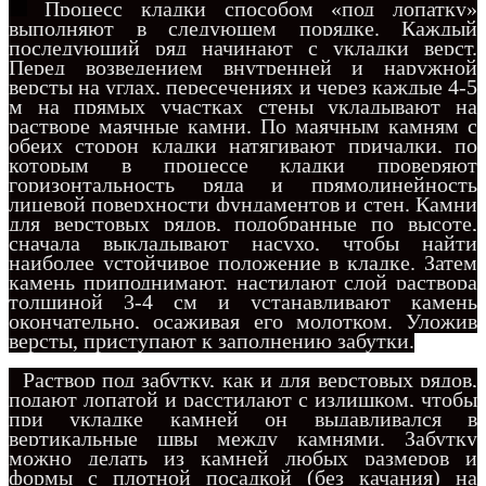
Процесс кладки способом «под лопатку»
выполняют
в следующем порядке. Каждый
последующий ряд начинают с укладки верст.
Перед возведением внутренней и наружной
версты на углах, пересечениях и через каждые 4-5
м на прямых участках стены укладывают на
растворе маячные камни. По маячным камням с
обеих сторон кладки натягивают причалки, по
которым в процессе кладки проверяют
горизонтальность ряда и прямолинейность
лицевой поверхности фундаментов и стен. Камни
для верстовых рядов, подобранные по высоте,
сначала выкладывают насухо, чтобы найти
наиболее устойчивое положение в кладке. Затем
камень приподнимают, настилают слой раствора
толщиной 3-4 см и устанавливают камень
окончательно, осаживая его молотком. Уложив
версты, приступают к заполнению забутки.
Раствор под забутку, как и для верстовых рядов,
подают лопатой и расстилают с излишком, чтобы
при укладке камней он выдавливался в
вертикальные швы между камнями. Забутку
можно делать из камней любых размеров и
формы с плотной посадкой (без качания) на