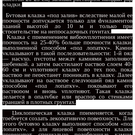
кладки.
Бут
овая кладка «под залив» вследствие малой ее
прочности допускается только для фундаментов
зданий высотой до 10 м и только при
строительстве на непросадочных грунтах.
Кладка с применением виброуплотнения имеет
прочность на 25-40% больше прочности кладки,
выполненной способом «под лопатку». Камни
укладывают в такой последовательности: 1-й ряд
— насухо, пустоты между камнями заполняют
щебенкой, а затем расстилают раствор слоем 40-
60 см и уплотняют кладку до тех пор, пока
раствор не перестанет проникать в кладку. Далее
укладывают на растворе следующий ряд камня
способом «под лопатку», покрывают его
раствором и вновь уплотняют. Такая кладка
делается в опалубке или враспор со стенками
траншей в плотных грунтах.
Циклопическая кладка применяется, когда
требуется создать декоративную поверхность. Для
этого бутовую кладку выполняют способом «под
лопатку», а для лицевой поверхности кладки
применяют специально подобранные камни,