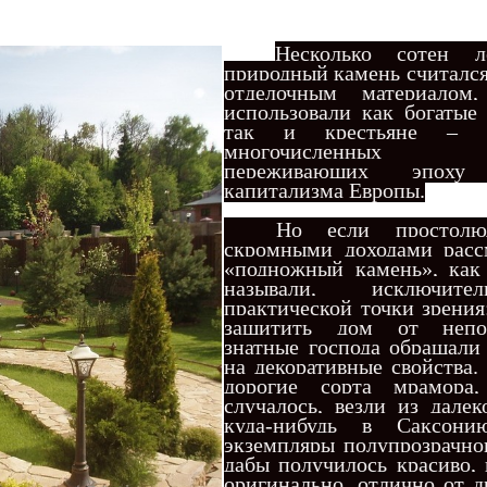
Несколько сотен л
природный камень считалс
отделочным материалом,
использовали как богатые 
так и крестьяне – о
многочисленных де
переживающих эпоху 
капитализма Европы.
Но если простолю
скромными доходами расс
«подножный камень», как 
называли, исключит
практической точки зрения
защитить дом от непо
знатные господа обращали
на декоративные свойства.
дорогие сорта мрамора,
случалось, везли из далек
куда-нибудь в Саксони
экземпляры полупрозрачног
дабы получилось красиво, 
оригинально, отлично от 