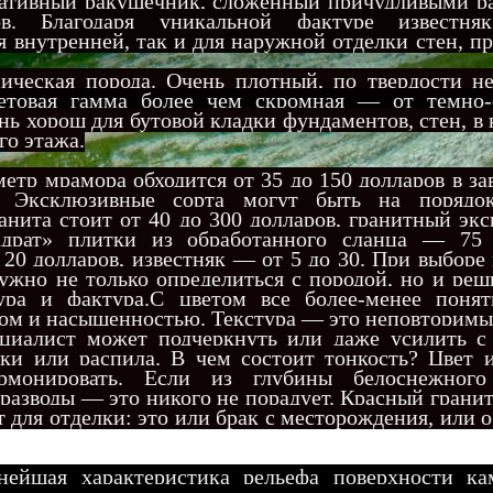
ративный ракушечник, сложенный причудливыми р
ов. Благодаря уникальной фактуре известня
я внутренней, так и для наружной отделки стен, п
ческая порода. Очень плотный, по твердости не
товая гамма более чем скромная — от темно-
ень хорош для бутовой кладки фундаментов, стен, в
го этажа.
тр мрамора обходится от 35 до 150 долларов в з
. Эксклюзивные сорта могут быть на порядо
анита стоит от 40 до 300 долларов, гранитный э
адрат» плитки из обработанного сланца — 75 
 20 долларов, известняк — от 5 до 30. При выборе
ужно не только определиться с породой, но и реш
тура и фактура.С цветом все более-менее пон
ном и насыщенностью. Текстура — это неповторим
ециалист может подчеркнуть или даже усилить 
ки или распила. В чем состоит тонкость? Цвет и
рмонировать. Если из глубины белоснежного
разводы — это никого не порадует. Красный грани
 для отделки: это или брак с месторождения, или 
йшая характеристика рельефа поверхности ка