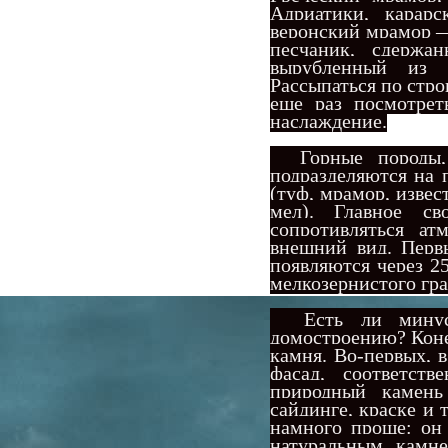
Адриатики, карар
веронский мрамор 
песчаник, сдержа
вырубленный из 
Рассыпаться по стр
еще раз посмотрет
наслаждение.
Горные породы, и
подразделяются на п
(туф, мрамор, извес
мел). Главное св
сопротивляться ат
внешний вид. Перв
появляются через 2
мелкозернистого гра
Есть ли минусы 
домостроению? Коне
камня. Во-первых, 
фасад, соответств
природный камень
сайдинге, краске и 
намного проще: он 
натуральным камн