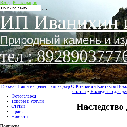
Вход
|
Регистрация
ИП Иванихин 
Природный камень и из
тел : 8928903777
Главная
Наши награды
Наш карьер
О Компании
Контакты
Ново
Статьи
»
Наследство для де
Фотогалерея
Товары и услуги
Наследство 
Статьи
Прайс
Новости
Подписка