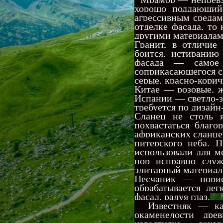
хорошо поддающийс
агрессивн
ым средам
отделке фасада, то 
другими материалам
Гранит, в отличие
боится, истиранию
фасада — самое 
соприкасающегося с 
серые, красно-корич
Китае — розовые, ж
Испании — светло-зе
требуется по дизайн
Сланец не столь 
похвастаться благ
африканских сланце
питерского неба. 
использовали для м
пор исправно служ
элитарный материал 
Песчаник — порис
обрабатывается ле
фасад, радуя глаз.
Известняк — каме
окаменелости дре