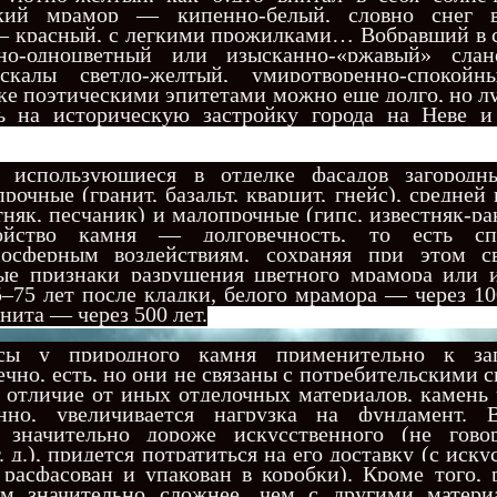
ский мрамор — кипенно-белый, словно снег 
— красный, с легкими прожилками… Вобравший в с
нно-одноцветный или изысканно-«ржавый» слан
скалы светло-желтый, умиротворенно-спокой
оке поэтическими эпитетами можно еще долго, но л
ь на историческую застройку города на Неве и
спользующиеся в отделке фасадов загородны
рочные (гранит, базальт, кварцит, гнейс), средней
тняк, песчаник) и малопрочные (гипс, известняк-р
ойство камня — долговечность, то есть спо
мосферным воздействиям, сохраняя при этом с
ые признаки разрушения цветного мрамора или и
5–75 лет после кладки, белого мрамора — через 10
нита — через 500 лет.
у природного камня применительно к заг
чно, есть, но они не связаны с потребительскими 
в отличие от иных отделочных материалов, камень
енно, увеличивается нагрузка на фундамент. В
 значительно дороже искусственного (не гов
т. д.), придется потратиться на его доставку (с иск
расфасован и упакован в коробки). Кроме того, 
ем значительно сложнее, чем с другими матер