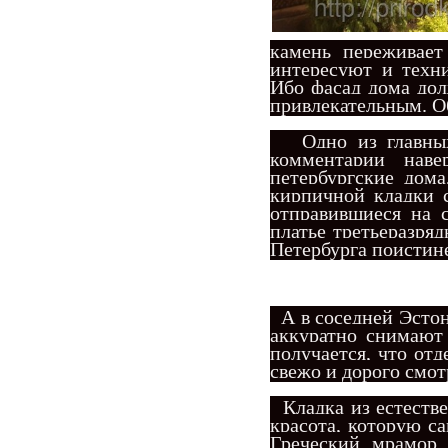
камень переживает
интересуют и техни
Ибо фасад дома дол
привлекательным. Об
Одно из главных 
комментарии нав
петербургские дом
кирпичной кладки 
отправившиеся на 
платье третьеразря
Петербурга поистине
А в соседней Эстон
аккуратно снимают
получается, что от
свежо и дорого смо
Кладка из естестве
красота, которую с
Греческий мрамор,