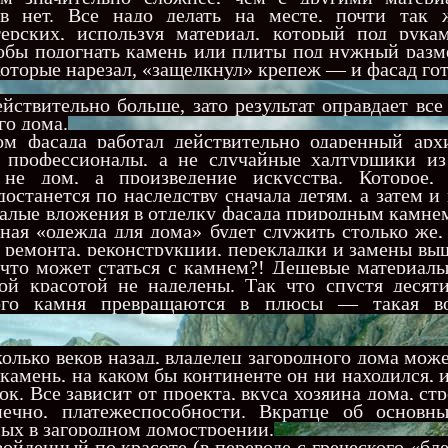
в нет. Все надо делать на месте, почти так 
терских, используя материал, который под рукам
тобы подогнать камень или плиты под нужный разм
которые нарезал, «защелкнул» крепеж — и фасад г
ействительно больше, зато результат оправдает вс
го дома.
 фасада работал действительно одаренный архи
 профессионалы, а не случайные халтурщики из
 не дом, а произведение искусства. Которое, 
останется по наследству сначала детям, а затем и
алые вложения в отделку фасада природным камне
бная «одежда для дома» будет служить столько же,
з ремонта, реконструкции, перекладки и замены в
что может статься с камнем?! Дешевые материалы
ой красотой не наделены. Так что спустя десяти
ого камня превращаются в плюсы — такая во
олько веков назад, владелец загородного дома може
камень, на каком бы континенте он ни находился, 
рок. Все зависит от проекта, вкуса хозяина дома, ст
нечно, платежеспособности. Вкратце об основн
мых в загородном домостроении.
денный по красоте (в переводе с греческого «бл