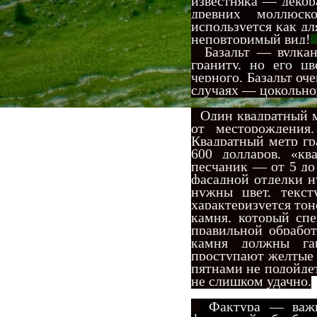
известняка — деко
древних моллюск
используется как дл
неповторимый вид
!
Базальт — вулкани
граниту,
но его цве
черного. База
льт оч
случаях — цокольно
Один квадратный ме
от месторождения
Квадратный метр гр
600 долларов, «кв
песчаник — от 5 до
фасадной отделки н
нужны цвет, текс
характеризуется то
камня, который сп
правильной обработ
камня должны га
проступают желтые 
пятнами не подойдет
не слишком удачно.
Фактура — важне