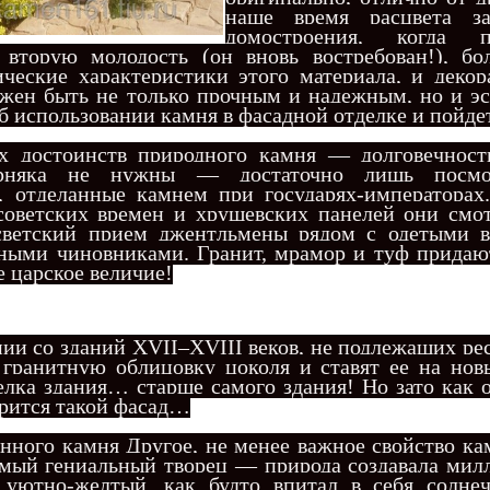
наше время расцвета за
домостроения, когда п
 вторую молодость (он вновь востребован!), бо
ческие характеристики этого материала, и декор
жен быть не только прочным и надежным, но и эс
 использовании камня в фасадной отделке и пойдет
достоинств природного камня — долговечност
ерняка не нужны — достаточно лишь посмо
а, отделанные камнем при государях-императорах
советских времен и хрущевских панелей они смот
светский прием джентльмены рядом с одетыми в
дными чиновниками. Гранит, мрамор и туф придаю
 царское величие!
ии со зданий XVII–XVIII веков, не подлежащих ре
 гранитную облицовку цоколя и ставят ее на нов
делка здания… старше самого здания! Но зато как 
трится такой фасад…
нного камня Другое, не менее важное свойство к
амый гениальный творец — природа создавала мил
 уютно-желтый, как будто впитал в себя солне