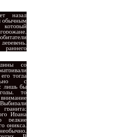
ет назад
я обычным
 который
горожане,
битатели
ревень,
раннего
дины со
матривали
его тогда
ельно с
: лишь бы
годы, то
 внимание
 Выбирали
 гранита;
ого Ирана
ю редкие
о оникса,
необычно,
других… В