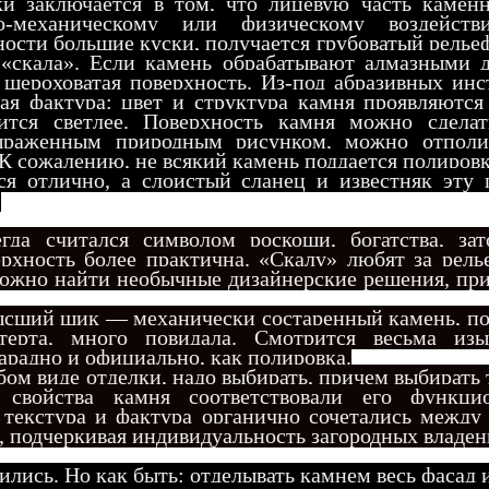
ки заключается в том, что лицевую часть камен
о-механическому или физическому воздейств
ности большие куски, получается грубоватый релье
«скала». Если камень обрабатывают алмазными 
 шероховатая поверхность. Из-под абразивных ин
ая фактура: цвет и
структура камня проявляются
тся светлее. Поверхность камня можно сделат
выраженным природным рисунком, можно отполи
 К сожалению, не всякий камень поддается полиров
ся отлично, а слоистый сланец и известняк эту 
.
гда считался символом роскоши, богатства, зат
рхность более практична. «Скалу» любят за рель
ожно найти необычные дизайнерские решения, при
ысший шик — механически состаренный камень, по
отерта, много повидала. Смотрится весьма из
парадно и официально, как полировка.
бом виде отделки, надо выбирать, причем выбирать 
е свойства камня соответствовали его функци
, текстура и фактура органично сочетались между
 подчеркивая индивидуальность загородных владен
лись. Но как быть: отделывать камнем весь фасад 