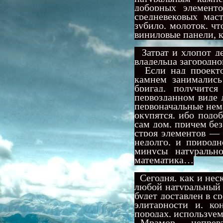
доборных элементо
средневековых мас
зубило, молоток, ч
виниловые панели, 
Затрат и хлопот д
владельца загородно
Если над проектом
камнем занимались
бригад, получится
первозданном виде д
первоначальные нем
окупятся, ибо подо
сам дом, причем бе
строя элементов — 
недолго, и природн
минусы натуральн
математика…
Сегодня, как и неск
любой натуральный 
будет доставлен в с
элитарности и, ко
породах, используе
Мрамор — непревзой