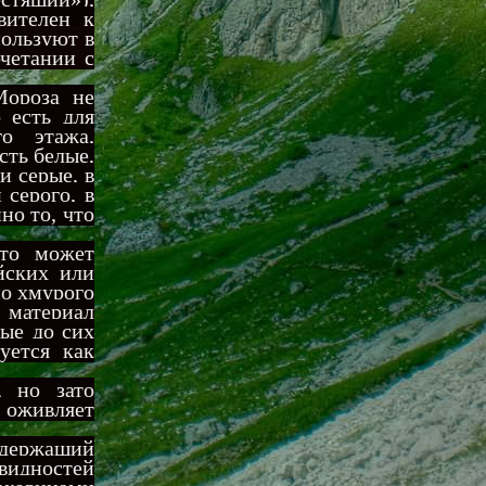
вителен к
пользуют в
очетании с
Мороза не
 есть для
о этажа,
сть белые,
и серые, в
 серого, в
но то, что
ато может
йских или
но хмурого
 материал
вые до сих
уется как
, но зато
 оживляет
одержащий
видностей