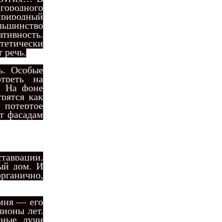
городного
риродный
льшинство
ативность.
тетически
 речь.
ь. Особые
треть на
. На фоне
рятся как
 потертое
т фасадам
ставрации,
ый дом. И
органично,
амня — его
лионы лет.
чные лучи