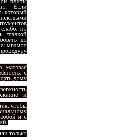
ной плиты
ию. Если
ф, который
дисковыми
струментов
 слабо, но
ь гладкой
ровать до
ке: мрамор
процедуру
о матовая
ефность, с
дать дому
верхность
ысканно и
так, чтобы
ональному
 собой и с
ий.
или только