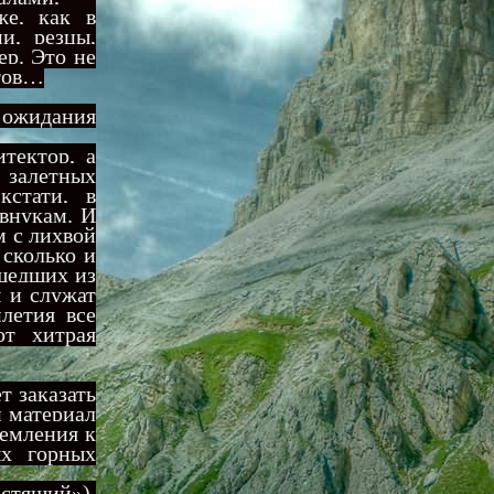
же, как в
и, резцы,
ер. Это не
отов…
е ожидания
тектор, а
 залетных
кстати, в
 внукам. И
м с лихвой
 сколько и
ышедших из
 и служат
летия все
т хитрая
т заказать
и материал
ремления к
ых горных
естящий»),