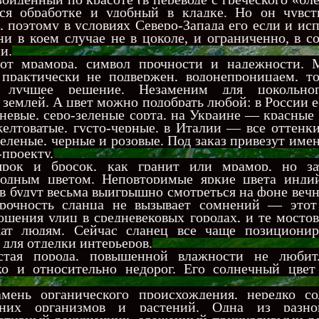
я обработке и удобный в кладке. Но он чувст
, поэтому в условиях Северо-Запада его если и ис
ни в коем случае не в цоколе, и ограниченно, в с
и.
 от мрамора, символ прочности и надежности. 
 практически не подвержен, водонепроницаем, то
лучшее решение. Незаменим для цокольног
землей. А цвет можно подобрать любой: в России е
невые, серо-зеленые сорта, на Украине — красные 
елтоватые, густо-черные, в Италии — все оттенки
леные, черные и розовые. Под заказ привезут имен
-проекту.
ярок и бросок, как гранит или мрамор, но з
ородным цветом. Неповторимые яркие цвета инди
в будут весьма выигрышно смотреться на фоне веч
Прочность сланца не вызывает сомнений — этот
ощения улиц в средневековых городах, и те мосто
ат людям. Сейчас сланец все чаще позиционир
для отделки интерьеров.
тая порода, повышенной влажности не любит
гко и относительно недорог. Его солнечный цвет
нь органического происхождения, нередко с
вних организмов и растений. Одна из разно