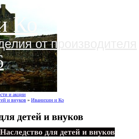
и Ко
делия от производителя
6
сти и акции
тей и внуков
»
Иванихин и Ко
для детей и внуков
Наследство для детей и внуков