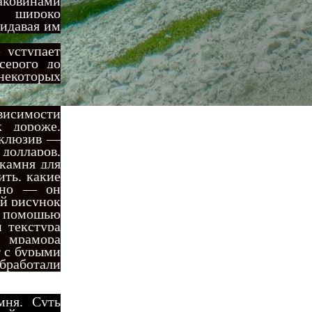
аковинами
к широко
ридавая им
 уступает
серого до
 некоторых
ависимости
к дороже.
ксклюзив —
долларов,
 камня для
ить, какие
ятно — он
ый рисунок
с помощью
 текстура
 мрамора
т с бурыми
обработали
мня. Суть