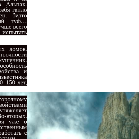
в Альпах,
ебя тепло
ец, будто
ный туф…
учше всего
 испытать
х домов,
 прочности
акушечник,
собность
войства и
звестняка
0–150 лет,
ородному
свойствами
 утяжеляет
о-вторых,
оря уже о
усственным
работать с
иалами, —