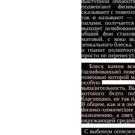
фактурной обработ
подвергают физик
скалывают с поверх
так и называют — 
пилами, получается
выходит шлифованн
общий фон станови
матовой, с ярко 
зеркального блеска.
и гранит полируют
просто не перенесут
Блеск камня все
(шлифованная) пове
помощью которой м
особую
выразительность. В
которого будто п
благородно, не так 
В общем, как и в лю
физико-химически
назначению, а цвет
окружающей средой,
С выбором определи