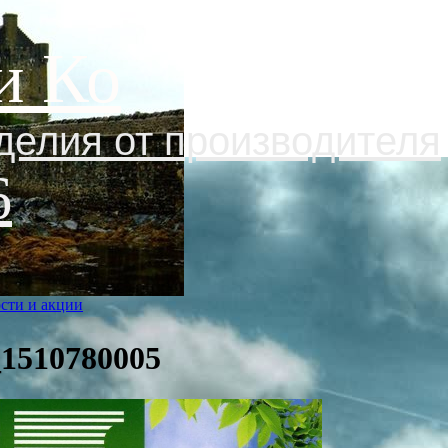
и Ко
делия от производителя
6
сти и акции
_1510780005