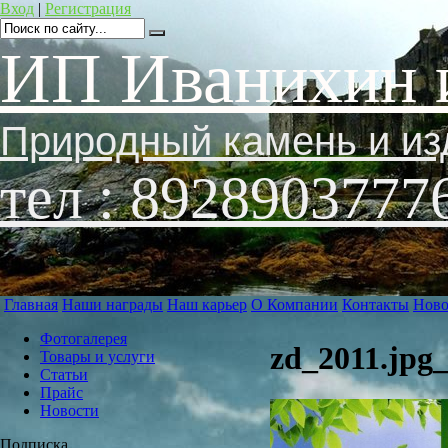
Вход
|
Регистрация
ИП Иванихин 
Природный камень и из
тел : 8928903777
Главная
Наши награды
Наш карьер
О Компании
Контакты
Ново
Фотогалерея
zd_2011.jpg
Товары и услуги
Статьи
Прайс
Новости
Подписка